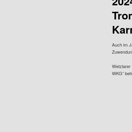
202
Tro
Kar
Auch im J
Zuwendung
Wetzlarer 
WKG“ betr