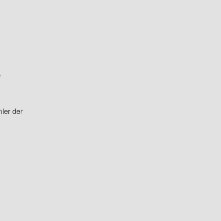
e
ler der